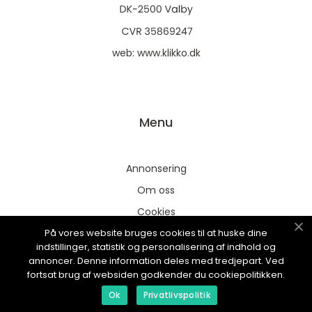
web:
www.klikko.dk
Menu
Annonsering
Om oss
Cookies
På vores website bruges cookies til at huske dine
Kontakta oss
indstillinger, statistik og personalisering af indhold og
Sitemap
annoncer. Denne information deles med tredjepart. Ved
fortsat brug af websiden godkender du cookiepolitikken.
Ok
Privatlivspolitik