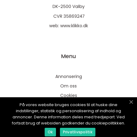
web:
www.klikko.dk
Menu
Annonsering
Om oss
Cookies
På vores website bruges cookies til at huske dine
Kontakta oss
indstillinger, statistik og personalisering af indhold og
Sitemap
annoncer. Denne information deles med tredjepart. Ved
fortsat brug af websiden godkender du cookiepolitikken.
Ok
Privatlivspolitik