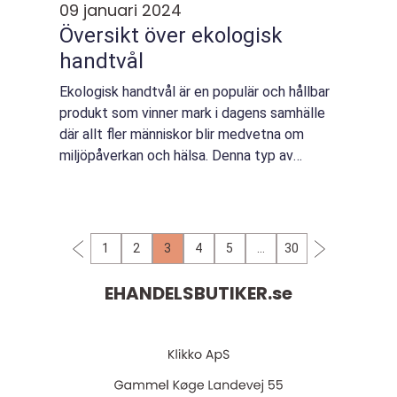
09 januari 2024
Översikt över ekologisk
handtvål
Ekologisk handtvål är en populär och hållbar
produkt som vinner mark i dagens samhälle
där allt fler människor blir medvetna om
miljöpåverkan och hälsa. Denna typ av
handtvål tillverkas med naturliga och
ekologiska ingredienser och är fri från
kemika...
1
2
3
4
5
…
30
EHANDELSBUTIKER.
se