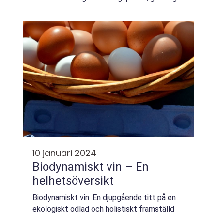
översikt över köp av mobiltelefoner för
privatpersoner. Vi kommer att utforska vad
de...
10 januari 2024
Biodynamiskt vin – En
helhetsöversikt
Biodynamiskt vin: En djupgående titt på en
ekologiskt odlad och holistiskt framställd