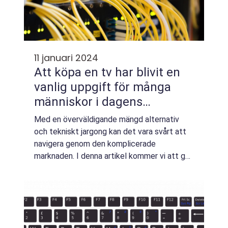
11 januari 2024
Att köpa en tv har blivit en
vanlig uppgift för många
människor i dagens
digitaliserade värld
Med en överväldigande mängd alternativ
och tekniskt jargong kan det vara svårt att
navigera genom den komplicerade
marknaden. I denna artikel kommer vi att ge
en grundlig översikt över att köpa en tv,
presentera olika typer av tv-apparater,
diskutera...