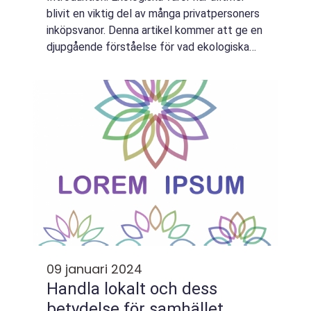
blivit en viktig del av många privatpersoners
inköpsvanor. Denna artikel kommer att ge en
djupgående förståelse för vad ekologiska
varor faktiskt är, vilka typer som finns, deras
popularitet och fördelar. Vi...
09 januari 2024
Handla lokalt och dess
betydelse för samhället