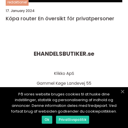
redaktionel
17. January 2024
Köpa router En översikt för privatpersoner
EHANDELSBUTIKER.
se
På vores website bruges cookies til at huske dine
indstillinger, statistik og personalisering af indhold og
annoncer. Denne information deles med tredjepart. Ved
web:
www.klikko.dk
fortsat brug af websiden godkender du cookiepolitikken.
Ok
Privatlivspolitik