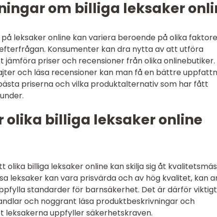
ingar om billiga leksaker onl
et på leksaker online kan variera beroende på olika faktor
efterfrågan. Konsumenter kan dra nytta av att utföra
 jämföra priser och recensioner från olika onlinebutiker.
ter och läsa recensioner kan man få en bättre uppfattn
bästa priserna och vilka produktalternativ som har fått
kunder.
olika billiga leksaker online
t olika billiga leksaker online kan skilja sig åt kvalitetsmäs
a leksaker kan vara prisvärda och av hög kvalitet, kan 
ppfylla standarder för barnsäkerhet. Det är därför viktigt
dlar och noggrant läsa produktbeskrivningar och
tt leksakerna uppfyller säkerhetskraven.