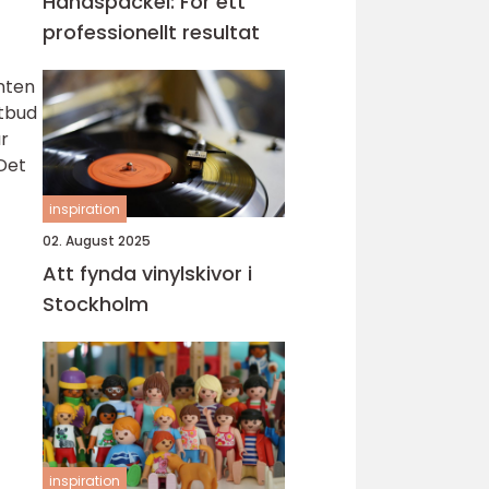
Handspackel: För ett
professionellt resultat
enten
utbud
ar
 Det
inspiration
02. August 2025
Att fynda vinylskivor i
Stockholm
inspiration