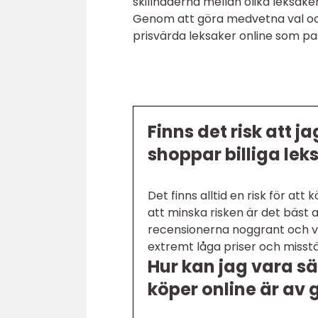
skillnaderna mellan olika leksak
Genom att göra medvetna val oc
prisvärda leksaker online som p
Finns det risk att j
shoppar billiga lek
Det finns alltid en risk för att 
att minska risken är det bäst a
recensionerna noggrant och 
extremt låga priser och misstä
Hur kan jag vara sä
köper online är av 