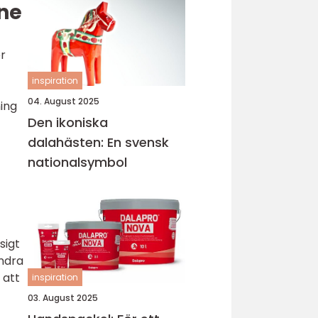
ine
er
inspiration
04. August 2025
ing
Den ikoniska
dalahästen: En svensk
nationalsymbol
sigt
andra
 att
inspiration
03. August 2025