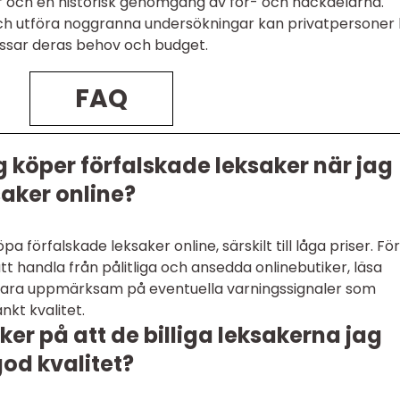
er och en historisk genomgång av för- och nackdelarna.
h utföra noggranna undersökningar kan privatpersoner 
assar deras behov och budget.
FAQ
ag köper förfalskade leksaker när jag
saker online?
köpa förfalskade leksaker online, särskilt till låga priser. För
tt handla från pålitliga och ansedda onlinebutiker, läsa
vara uppmärksam på eventuella varningssignaler som
nkt kvalitet.
ker på att de billiga leksakerna jag
god kvalitet?