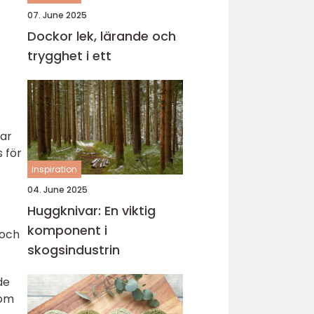
07. June 2025
Dockor lek, lärande och
trygghet i ett
rar
 för
inspiration
04. June 2025
Huggknivar: En viktig
komponent i
 och
skogsindustrin
de
 om