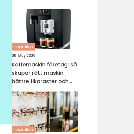
sticka
inspiration
05. May 2026
Kaffemaskin företag: så
skapar rätt maskin
bättre fikaraster och
nöjdare medarbetare
inspiration