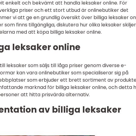
ivit enkelt och bekvämt att handla leksaker online. För
erkliga priser och ett stort utbud är onlinebutiker det
mer vi att ge en grundlig översikt över billiga leksaker onl
som finns tillgängliga, diskutera hur olika leksaker skiljer
larna med att köpa billiga leksaker online.
iga leksaker online
 till leksaker som säljs till låga priser genom diverse e-
ormar kan vara onlinebutiker som specialiserar sig på
ebbplatser som erbjuder ett brett sortiment av produkte
omfattande marknad för billiga leksaker online, och detta 
personer att hitta prisvärda alternativ.
tation av billiga leksaker