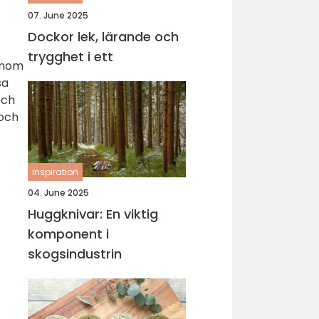
07. June 2025
Dockor lek, lärande och
trygghet i ett
Genom
sa
och
 och
inspiration
04. June 2025
Huggknivar: En viktig
komponent i
skogsindustrin