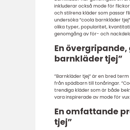
inkluderar också mode för flicko
och stilrena kläder som passar fl
undersöka ”coola barnkläder tjej
olika typer, popularitet, kvantitat
genomgång av för- och nackdela
En övergripande, 
barnkläder tjej”
”Barnkläder tjej” är en bred term s
från spädbarn till tonåringar. ”Co
trendiga kläder som är både bek
vara inspirerade av mode för vu
En omfattande pr
tjej”