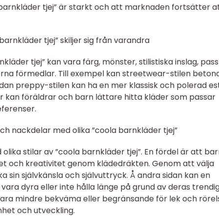
 barnkläder tjej” är starkt och att marknaden fortsätter a
barnkläder tjej” skiljer sig från varandra
nkläder tjej” kan vara färg, mönster, stilistiska inslag, pa
rna förmedlar. Till exempel kan streetwear-stilen beton
dan preppy-stilen kan ha en mer klassisk och polerad est
r kan föräldrar och barn lättare hitta kläder som passar
eferenser.
ch nackdelar med olika ”coola barnkläder tjej”
lika stilar av ”coola barnkläder tjej”. En fördel är att ba
het och kreativitet genom klädedräkten. Genom att välja
 sin självkänsla och självuttryck. Å andra sidan kan en
 vara dyra eller inte hålla länge på grund av deras trendi
 vara mindre bekväma eller begränsande för lek och rörel
mhet och utveckling.