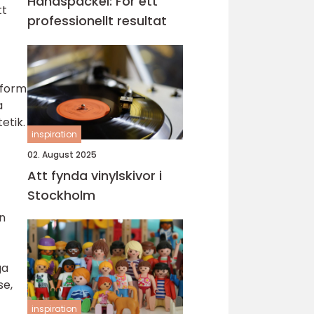
Handspackel: För ett
tt
professionellt resultat
ssform
a
etik.
inspiration
02. August 2025
Att fynda vinylskivor i
Stockholm
rn
ga
se,
inspiration