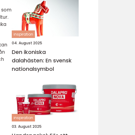
r, som
tur.
ika
inspiration
04. August 2025
 kan
Den ikoniska
rån
ch
dalahästen: En svensk
nationalsymbol
inspiration
03. August 2025