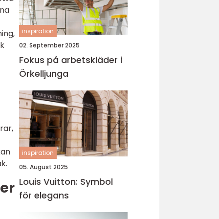
rna
inspiration
ing,
sk
02. September 2025
Fokus på arbetskläder i
Örkelljunga
rar,
kan
inspiration
k.
05. August 2025
Louis Vuitton: Symbol
er
för elegans