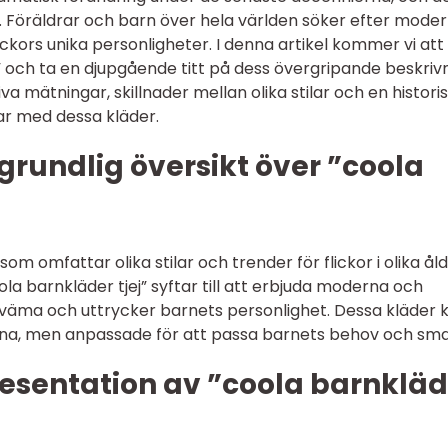
r. Föräldrar och barn över hela världen söker efter mode
ickors unika personligheter. I denna artikel kommer vi att
” och ta en djupgående titt på dess övergripande beskrivn
iva mätningar, skillnader mellan olika stilar och en histori
r med dessa kläder.
grundlig översikt över ”coola
om omfattar olika stilar och trender för flickor i olika åld
ola barnkläder tjej” syftar till att erbjuda moderna och
väma och uttrycker barnets personlighet. Dessa kläder 
xna, men anpassade för att passa barnets behov och sma
esentation av ”coola barnkläd