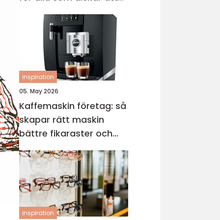
sticka
inspiration
05. May 2026
Kaffemaskin företag: så
skapar rätt maskin
bättre fikaraster och
nöjdare medarbetare
inspiration