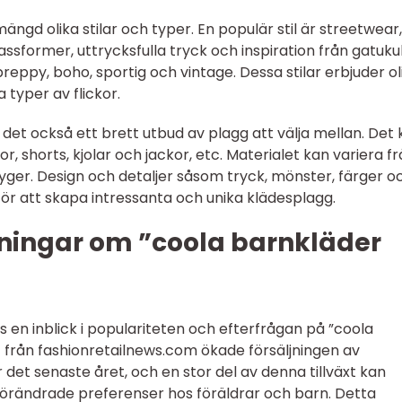
 mängd olika stilar och typer. En populär stil är streetwea
former, uttrycksfulla tryck och inspiration från gatukul
preppy, boho, sportig och vintage. Dessa stilar erbjuder ol
a typer av flickor.
s det också ett brett utbud av plagg att välja mellan. Det
or, shorts, kjolar och jackor, etc. Materialet kan variera f
tyger. Design och detaljer såsom tryck, mönster, färger o
 för att skapa intressanta och unika klädesplagg.
ningar om ”coola barnkläder
 en inblick i populariteten och efterfrågan på ”coola
rt från fashionretailnews.com ökade försäljningen av
det senaste året, och en stor del av denna tillväxt kan
 förändrade preferenser hos föräldrar och barn. Detta