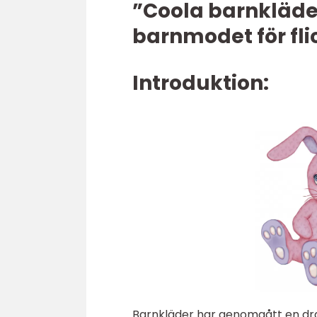
”Coola barnkläder
barnmodet för fli
Introduktion:
Barnkläder har genomgått en dra