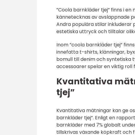
”Coola barnkläder tjej” finns i en
kännetecknas av avslappnade pass
Andra populära stilar inkluderar 
estetiska uttryck och tilltalar olik
Inom ”coola barnkläder tjej” finn
innefatta t-shirts, klänningar, byx
bomull till denim och syntetiska 
accessoarer spelar en viktig roll
Kvantitativa mät
tjej”
Kvantitativa mätningar kan ge oss
barnkläder tjej”. Enligt en rappo
barnkläder med 7% globalt under 
tillskrivas växande köpkraft och