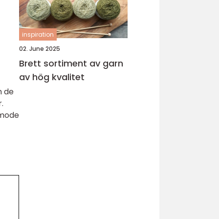
inspiration
02. June 2025
Brett sortiment av garn
av hög kvalitet
m de
.
 mode