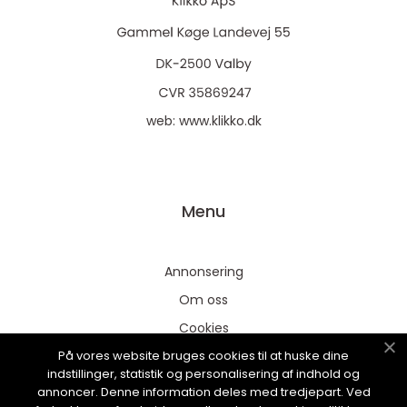
web:
www.klikko.dk
Menu
Annonsering
Om oss
Cookies
På vores website bruges cookies til at huske dine
Kontakta oss
indstillinger, statistik og personalisering af indhold og
Sitemap
annoncer. Denne information deles med tredjepart. Ved