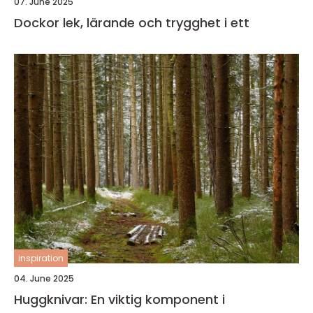
07. June 2025
Dockor lek, lärande och trygghet i ett
inspiration
04. June 2025
Huggknivar: En viktig komponent i