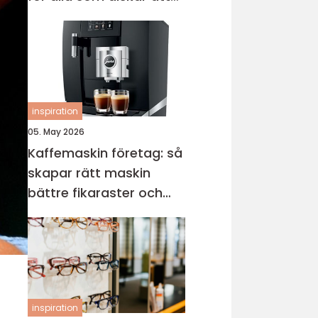
sticka
inspiration
05. May 2026
Kaffemaskin företag: så
skapar rätt maskin
bättre fikaraster och
nöjdare medarbetare
inspiration