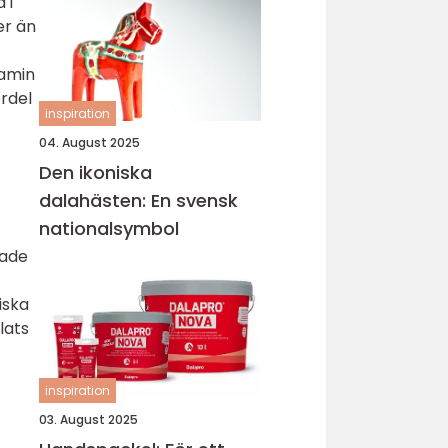
 i
er än
tamin
ördel
inspiration
04. August 2025
Den ikoniska
dalahästen: En svensk
nationalsymbol
lade
iska
lats
inspiration
03. August 2025