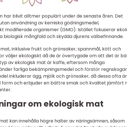
 har blivit alltmer populärt under de senaste åren. Det
s utan användning av kemiska gödningsmedel,
t modifierade organismer (GMO). Istället fokuserar ekol
mja biologisk mångfald och skydda djurens välbefinnande.
k mat, inklusive frukt och grönsaker, spannmål, kött och
or väljer ekologiskt då de är övertygade om att det är bä
r typ av ekologisk mat är kaffe, eftersom många
vänder farliga bekämpningsmedel och förstör regnskogar
del inkluderar ägg, mjölk och grönsaker, då dessa ofta är
erad form och erbjuder en bättre smak och kvalitet jämfört
nter.
ningar om ekologisk mat
k mat kan innehålla högre halter av näringsämnen, såsom