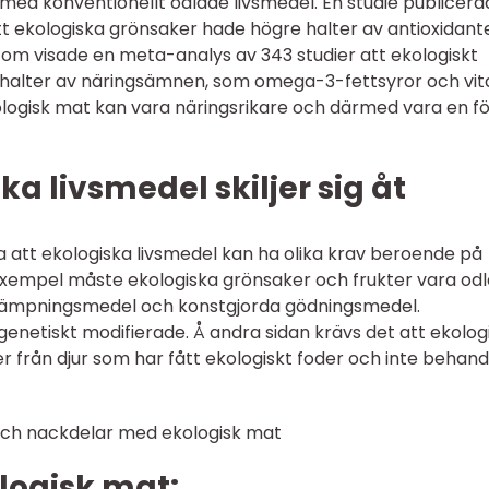
med konventionellt odlade livsmedel. En studie publicerad
 att ekologiska grönsaker hade högre halter av antioxidant
om visade en meta-analys av 343 studier att ekologiskt
 halter av näringsämnen, som omega-3-fettsyror och vi
kologisk mat kan vara näringsrikare och därmed vara en f
ka livsmedel skiljer sig åt
 att ekologiska livsmedel kan ha olika krav beroende på
ll exempel måste ekologiska grönsaker och frukter vara od
kämpningsmedel och konstgjorda gödningsmedel.
genetiskt modifierade. Å andra sidan krävs det att ekolog
från djur som har fått ekologiskt foder och inte behand
och nackdelar med ekologisk mat
logisk mat: