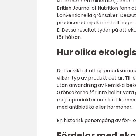
vitaminer och mineraler, jämfört 
British Journal of Nutrition fann
konventionella grönsaker. Dessut
producerad mjölk innehöll högre
E. Dessa resultat tyder på att e
för hälsan.
Hur olika ekologis
Det är viktigt att uppmärksamma
vilken typ av produkt det är. Ti
utan användning av kemiska be
Grönsakerna får inte heller vara 
mejeriprodukter och kött kommer 
med antibiotika eller hormoner.
En historisk genomgång av för- 
Fördelar med eko