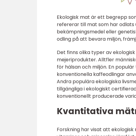
Ekologisk mat är ett begrepp som
refererar till mat som har odlat
bekämpningsmedel eller genetisk
odling på att bevara miljön, frä
Det finns olika typer av ekologis
mejeriprodukter. Alltfler människ
för hälsan och miljön. En populä
konventionella kaffeodlingar an
Andra populära ekologiska livsme
tillgängliga i ekologiskt certifi
konventionellt producerade varia
Kvantitativa mät
Forskning har visat att ekologis