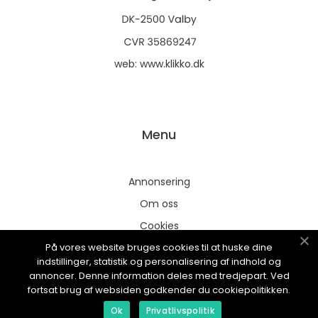
web:
www.klikko.dk
Menu
Annonsering
Om oss
Cookies
På vores website bruges cookies til at huske dine
Kontakta oss
indstillinger, statistik og personalisering af indhold og
Sitemap
annoncer. Denne information deles med tredjepart. Ved
fortsat brug af websiden godkender du cookiepolitikken.
Ok
Privatlivspolitik