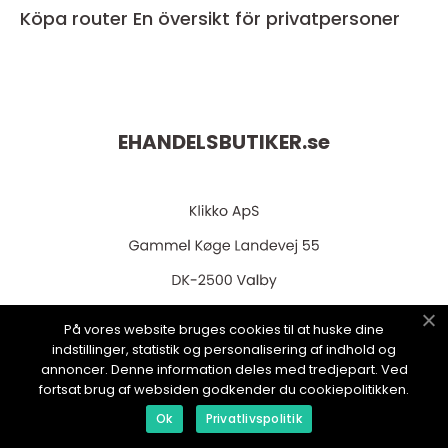
Köpa router En översikt för privatpersoner
EHANDELSBUTIKER.
se
På vores website bruges cookies til at huske dine
web:
www.klikko.dk
indstillinger, statistik og personalisering af indhold og
annoncer. Denne information deles med tredjepart. Ved
fortsat brug af websiden godkender du cookiepolitikken.
Ok
Privatlivspolitik
Menu