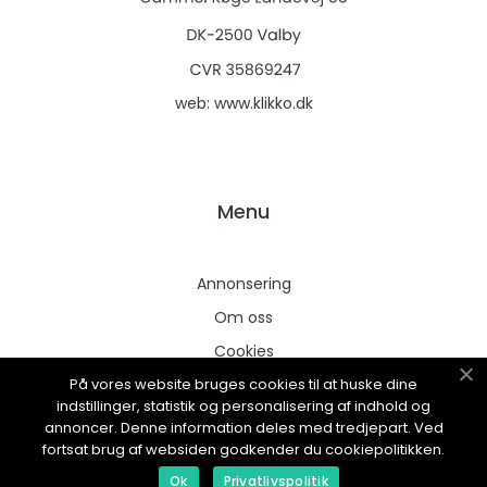
web:
www.klikko.dk
Menu
Annonsering
Om oss
Cookies
På vores website bruges cookies til at huske dine
Kontakta oss
indstillinger, statistik og personalisering af indhold og
Sitemap
annoncer. Denne information deles med tredjepart. Ved
fortsat brug af websiden godkender du cookiepolitikken.
Ok
Privatlivspolitik