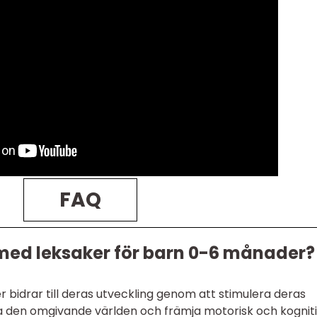
FAQ
med leksaker för barn 0-6 månader?
bidrar till deras utveckling genom att stimulera deras
ka den omgivande världen och främja motorisk och kognit