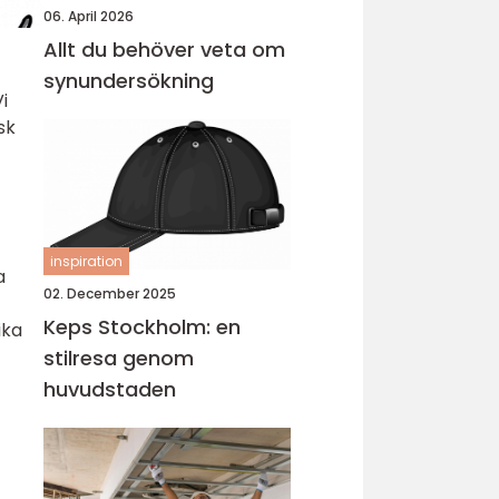
06. April 2026
Allt du behöver veta om
synundersökning
i
sk
inspiration
a
02. December 2025
Keps Stockholm: en
ika
stilresa genom
huvudstaden