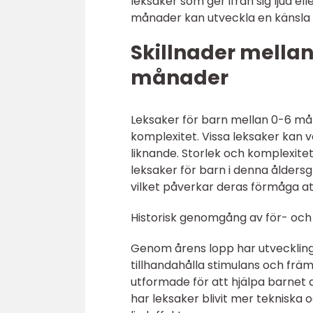
leksaker som ger ifrån sig ljud el
månader kan utveckla en känsla f
Skillnader mellan
månader
Leksaker för barn mellan 0-6 måna
komplexitet. Vissa leksaker kan 
liknande. Storlek och komplexitet
leksaker för barn i denna ålders
vilket påverkar deras förmåga at
Historisk genomgång av för- och
Genom årens lopp har utveckling
tillhandahålla stimulans och främ
utformade för att hjälpa barnet a
har leksaker blivit mer tekniska o