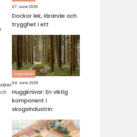
07. June 2025
Dockor lek, lärande och
trygghet i ett
h
inspiration
04. June 2025
ksaker
Huggknivar: En viktig
och
komponent i
skogsindustrin