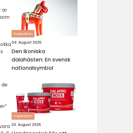
r är
 som
inspiration
04. August 2025
olika
Den ikoniska
ts
dalahästen: En svensk
nationalsymbol
t de
er”
inspiration
03. August 2025
 vara