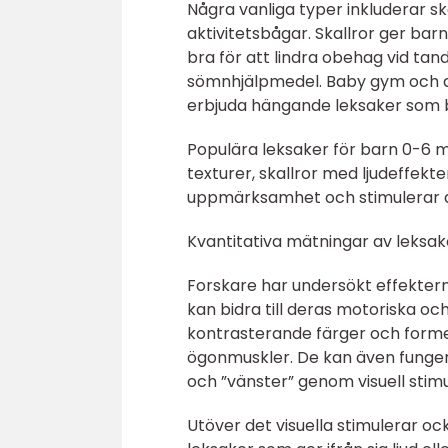
Några vanliga typer inkluderar sk
aktivitetsbågar. Skallror ger barn
bra för att lindra obehag vid ta
sömnhjälpmedel. Baby gym och ak
erbjuda hängande leksaker som ba
Populära leksaker för barn 0-6 m
texturer, skallror med ljudeffekt
uppmärksamhet och stimulerar de
Kvantitativa mätningar av leksa
Forskare har undersökt effektern
kan bidra till deras motoriska och
kontrasterande färger och former
ögonmuskler. De kan även funger
och ”vänster” genom visuell stimu
Utöver det visuella stimulerar oc