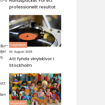
Handspackel: För ett
n 0-6
professionellt resultat
inspiration
djur-
ljer
02. August 2025
a,
Att fynda vinylskivor i
Stockholm
att
iden
inspiration