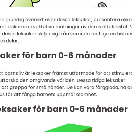
en grundlig översikt över dessa leksaker, presentera olika
mt diskutera kvalitativa mätningar av deras effektivitet. V
essa leksaker skiljer sig från varandra och ge en histori
ckdelar.
saker för barn 0-6 månader
 barns liv är leksaker främst utformade för att stimuler
utforska den omgivande världen. Dessa tidiga leksaker
a att greppa för små händer. De kan vara färgglada, ha ol
 ljus för att fånga barnets uppmärksamhet.
leksaker för barn 0-6 månader