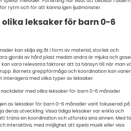
ler spelar melodier. Forskning har visat att bebisar i ålder
ör rytm och för att känna igen ljudmönster.
 olika leksaker för barn 0-6
der kan skilja sig åt i form av material, storlek och
vara gjorda av hård plast medan andra är mjuka och gose
 kan vara relevanta faktorer att ta hänsyn till när man vä
grupp. Barnets greppförmåga och koordination kan varier
t interagera med olika typer av leksaker.
 nackdelar med olika leksaker för barn 0-6 månader
en av leksaker för barn 0-6 månader varit fokuserad på 
ja deras utveckling. Vissa tidiga leksaker var enkla och
tt träna sin koordination och utforska sina sinnen. Med t
ch interaktiva, med möjlighet att spela musik eller visa