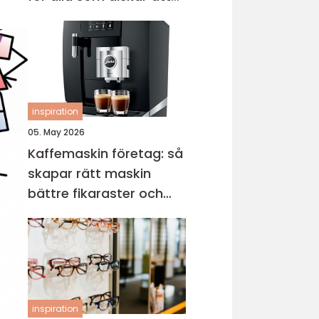
sticka
inspiration
05. May 2026
Kaffemaskin företag: så
skapar rätt maskin
bättre fikaraster och
nöjdare medarbetare
inspiration