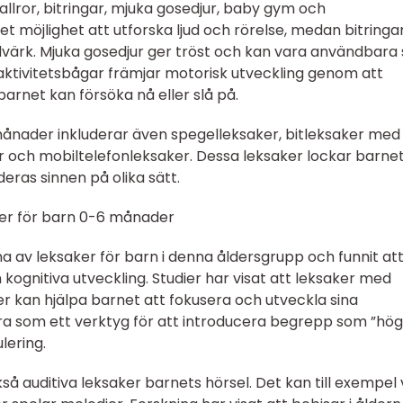
allror, bitringar, mjuka gosedjur, baby gym och
et möjlighet att utforska ljud och rörelse, medan bitringa
ndvärk. Mjuka gosedjur ger tröst och kan vara användbara
tivitetsbågar främjar motorisk utveckling genom att
rnet kan försöka nå eller slå på.
ånader inkluderar även spegelleksaker, bitleksaker med 
er och mobiltelefonleksaker. Dessa leksaker lockar barne
ras sinnen på olika sätt.
ker för barn 0-6 månader
a av leksaker för barn i denna åldersgrupp och funnit at
 kognitiva utveckling. Studier har visat att leksaker med
 kan hjälpa barnet att fokusera och utveckla sina
a som ett verktyg för att introducera begrepp som ”hög
lering.
kså auditiva leksaker barnets hörsel. Det kan till exempel