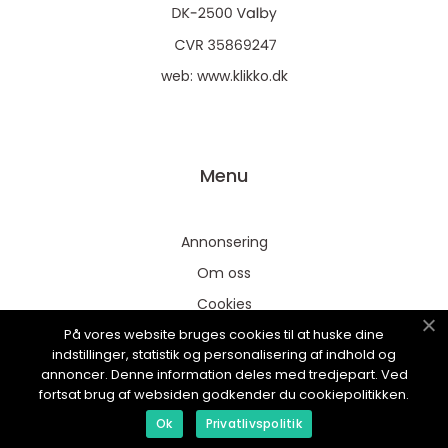
web:
www.klikko.dk
Menu
Annonsering
Om oss
Cookies
På vores website bruges cookies til at huske dine
Kontakta oss
indstillinger, statistik og personalisering af indhold og
Sitemap
annoncer. Denne information deles med tredjepart. Ved
fortsat brug af websiden godkender du cookiepolitikken.
Ok
Privatlivspolitik