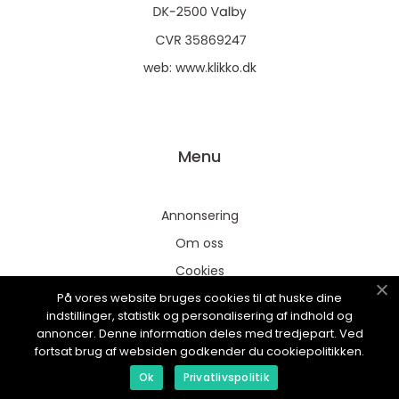
web:
www.klikko.dk
Menu
Annonsering
Om oss
Cookies
På vores website bruges cookies til at huske dine
Kontakta oss
indstillinger, statistik og personalisering af indhold og
Sitemap
annoncer. Denne information deles med tredjepart. Ved
fortsat brug af websiden godkender du cookiepolitikken.
Ok
Privatlivspolitik