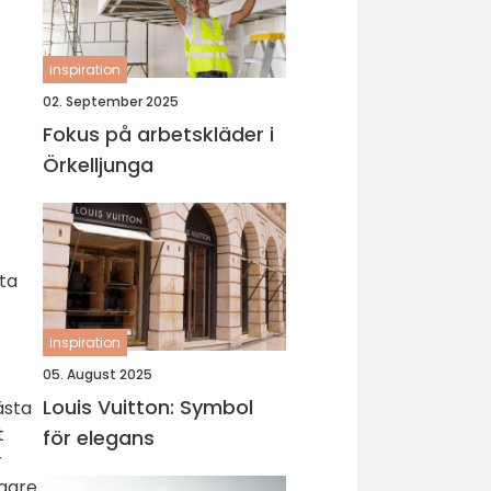
inspiration
02. September 2025
Fokus på arbetskläder i
Örkelljunga
sta
inspiration
05. August 2025
Louis Vuitton: Symbol
ästa
t
för elegans
r
igare