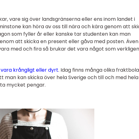
kar, vare sig över landsgränserna eller ens inom landet i
tminstone kan höra av oss till nära och kära genom att sk
någon som fyller år eller kanske tar studenten kan man
 genom att skicka en present eller gåva med posten. Äve
a vara med och fira så brukar det vara något som verklige
ara krångligt eller dyrt
. Idag finns många olika fraktbol
t man kan skicka över hela Sverige och till och med hela
sta mycket pengar.