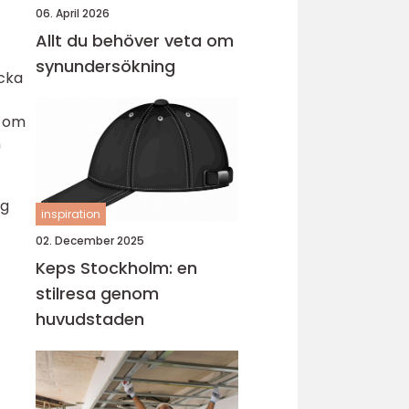
06. April 2026
Allt du behöver veta om
synundersökning
icka
n om
n
ag
inspiration
02. December 2025
Keps Stockholm: en
stilresa genom
huvudstaden