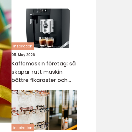
sticka
inspiration
05. May 2026
Kaffemaskin företag: så
skapar rätt maskin
bättre fikaraster och
nöjdare medarbetare
inspiration