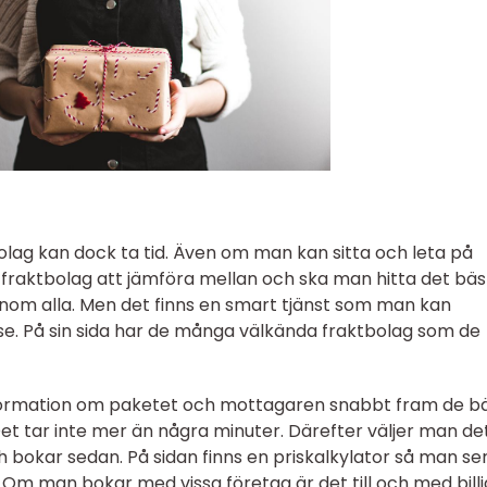
bolag kan dock ta tid. Även om man kan sitta och leta på
a fraktbolag att jämföra mellan och ska man hitta det bä
enom alla. Men det finns en smart tjänst som man kan
se. På sin sida har de många välkända fraktbolag som de
nformation om paketet och mottagaren snabbt fram de b
 Det tar inte mer än några minuter. Därefter väljer man de
 bokar sedan. På sidan finns en priskalkylator så man se
Om man bokar med vissa företag är det till och med bill